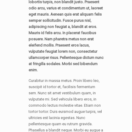
lobortis turpis, non blandit justo. Praesent
odio arcu, varius et condimentum ut, laoreet
eget mauris. Aenean quis erat aliquam felis
semper sollicitudin. Fusce purus nisl,
adipiscing non feugiat a, blandit at eros.
Mauris id felis arcu. In placerat faucibus
posuere. Nam pharetra metus non erat
eleifend mollis. Praesent eros lacus,
vulputate feugiat lorem non, consectetur
ullamcorper risus. Pellentesque dictum nunc
at fringilla sodales. Morbi sed bibendum
enim.
Curabitur in massa metus. Proin libero leo,
suscipit id tortor et, facilisis fermentum
sem. Nunc sit amet vestibulum quam, in
vulputate mi. Sed vehicula libero eros, in
commodo lectus molestie vitae. Etiam non
tortor tortor. Duis euismod augue turpis, vel
ultricies est lacinia egestas. Nunc
pellentesque quam eu rutrum gravida.
Phasellus a blandit neque. Morbi eu augue a