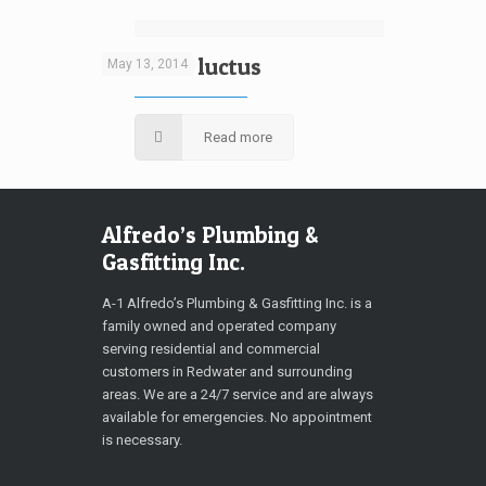
Faucibus luctus
May 13, 2014
Read more
Alfredo’s Plumbing &
Gasfitting Inc.
A-1 Alfredo’s Plumbing & Gasfitting Inc. is a
family owned and operated company
serving residential and commercial
customers in Redwater and surrounding
areas. We are a 24/7 service and are always
available for emergencies. No appointment
is necessary.