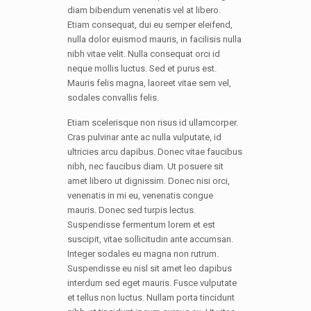
diam bibendum venenatis vel at libero.
Etiam consequat, dui eu semper eleifend,
nulla dolor euismod mauris, in facilisis nulla
nibh vitae velit. Nulla consequat orci id
neque mollis luctus. Sed et purus est.
Mauris felis magna, laoreet vitae sem vel,
sodales convallis felis.
Etiam scelerisque non risus id ullamcorper.
Cras pulvinar ante ac nulla vulputate, id
ultricies arcu dapibus. Donec vitae faucibus
nibh, nec faucibus diam. Ut posuere sit
amet libero ut dignissim. Donec nisi orci,
venenatis in mi eu, venenatis congue
mauris. Donec sed turpis lectus.
Suspendisse fermentum lorem et est
suscipit, vitae sollicitudin ante accumsan.
Integer sodales eu magna non rutrum.
Suspendisse eu nisl sit amet leo dapibus
interdum sed eget mauris. Fusce vulputate
et tellus non luctus. Nullam porta tincidunt