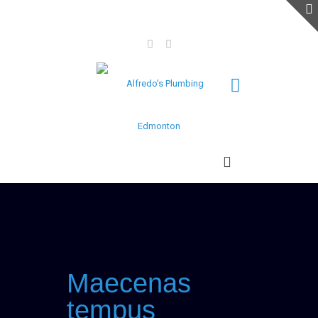
(780)-964-3079
(780) 942-3245
alfredosplumbingandgas@gmail.com
Maecenas
tempus